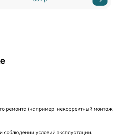
950 р
710 р
820 р
же
790 р
1500 р
1190 р
ого ремонта (например, некорректный монтаж
960 р
и соблюдении условий эксплуатации.
650 р