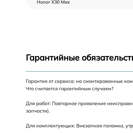
Honor X30 Max
Замена тачскрина Honor X30 Max
Замена динамиков Honor X30 Max
Замена задней камеры Honor X30 Max
Гарантийные обязательст
Замена динамика Honor X30 Max
Гарантия от сервиса: на смонтированные ко
Замена стекла камеры Honor X30 Max
Что считается гарантийным случаем?
Замена корпуса Honor X30 Max
Для работ: Повторное проявление неисправн
запчасти).
Восстановление данных Honor X30 Max
Для комплектующих: Внезапная поломка, утр
Замена микрофона Honor X30 Max