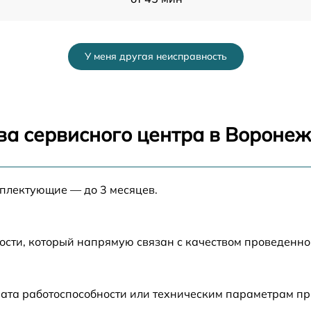
от 40 мин
У меня другая неисправность
от 25 мин
от 30 мин
ва сервисного центра в Вороне
от 25 мин
мплектующие — до 3 месяцев.
от 30 мин
от 50 мин
ости, который напрямую связан с качеством проведенн
от 45 мин
ата работоспособности или техническим параметрам пр
от 20 мин