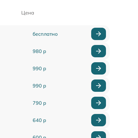
Цена
бесплатно
980 р
990 р
990 р
790 р
640 р
600 р